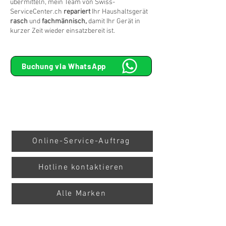
übermitteln, mein Team von Swiss-
ServiceCenter.ch
repariert
Ihr Haushaltsgerät
rasch
und
fachmännisch,
damit Ihr Gerät
in
kurzer Zeit
wieder einsatzbereit ist.
Buchung via WhatsApp
Online-Service-Auftrag
Hotline kontaktieren
Alle Marken
Kundenbewertungen und Erfahrungen zu
Swiss Service Center AG