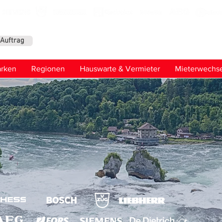
-Auftrag
Kontaktier
rken
Regionen
Hauswarte & Vermieter
Mieterwechse
d Reparatur
räte in Schaffhausen