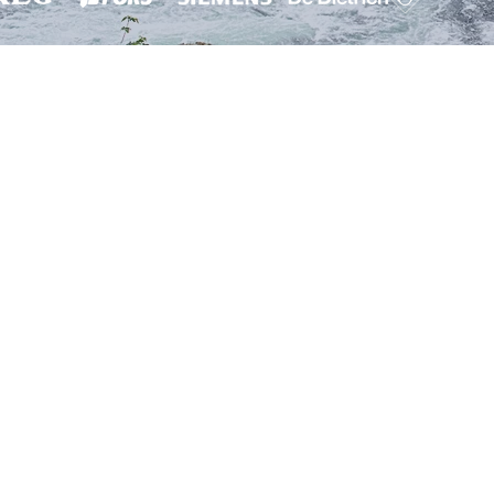
Whatsapp-Service Chat 👍
eben