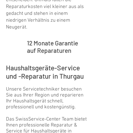
entscheiden. Oftmals fallen die
Reparaturkosten viel kleiner aus als
gedacht und stehen in einem
niedrigen Verhältnis zu einem
Neugerät.
12 Monate Garantie
auf Reparaturen
Haushaltsgeräte-Service
und -Reparatur in Thurgau
Unsere Servicetechniker besuchen
Sie aus Ihrer Region und reparieren
Ihr Haushaltsgerät schnell,
professionell und kostengünstig.
Kundenbewertungen und Erfahrungen zu
Swiss Service Center AG
Das SwissService-Center Team bietet
GUT
Ihnen professionelle Reparatur &
%
91
Service für Haushaltsgeräte in