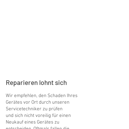
schnell vor Ort!
Online Service-Auftrag
buchen
24/7 / schnell & einfach
Störungsmeldung an
Swiss-Servicecenter
direkt online
Reparieren lohnt sich
Wir empfehlen, den Schaden Ihres
Gerätes vor Ort durch unseren
Servicetechniker zu prüfen
und sich nicht voreilig für einen
Neukauf eines Gerätes zu