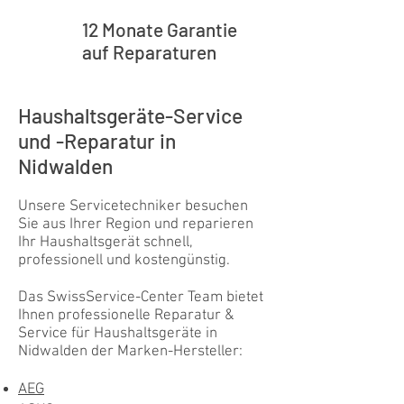
12 Monate Garantie
auf Reparaturen
Haushaltsgeräte-Service
und -Reparatur in
Nidwalden
Unsere Servicetechniker besuchen
Sie aus Ihrer Region und reparieren
Ihr Haushaltsgerät schnell,
Kundenbewertungen und Erfahrungen zu
professionell und kostengünstig.
Swiss Service Center AG
Das SwissService-Center Team bietet
GUT
%
91
Ihnen professionelle Reparatur &
Empfehlungen auf
Service für Haushaltsgeräte in
ProvenExpert.com
5,00
/
4,40
Nidwalden der Marken-Hersteller:
281
AEG
57