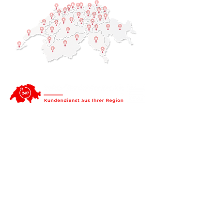
Nidwalden: Reparatur und
Service von
Haushaltsgeräten. Durch
unsere regionalen Service-
Techniker sind wir schnell vor
Ort!
Online Service-Auftrag
buchen