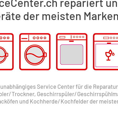
ceCenter.ch repariert un
räte der meisten Marken
r unabhängiges Service Center für die Reparatu
ler
/
Trockner, Geschirrspüler
/
Geschirrspühlm
Backöfen und Kochherde
/
Kochfelder der meisten