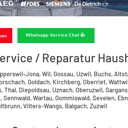
Whatsapp-Service Chat 👍
eben
Service / Reparatur Haus
pperswil-Jona, Wil, Gossau, Uzwil, Buchs, Altst
schach, Goldach, Kirchberg, Oberriet, Wattwil,
 Thal, Diepoldsau, Uznach, Oberuzwil, Sargans
, Sennwald, Wartau, Gommiswald, Sevelen, Ebn
ltbrunn, Vilters-Wangs, Balgach, Zuzwil