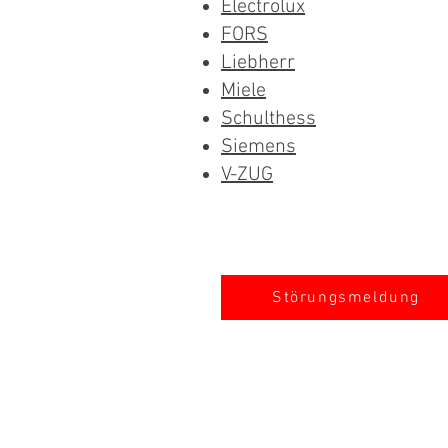
Electrolux
FORS
Liebherr
Miele
Schulthess
Siemens
V-ZUG
Störungsmeldung
SWISS-SERVICECENTER.CH ALL