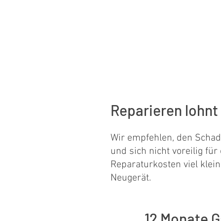
Online Ser
Auftrag bu
24/7 / schnell &
Reparieren lohnt
Wir empfehlen, den Schade
und sich nicht voreilig fü
Reparaturkosten viel klei
Neugerät.
12 Monate G