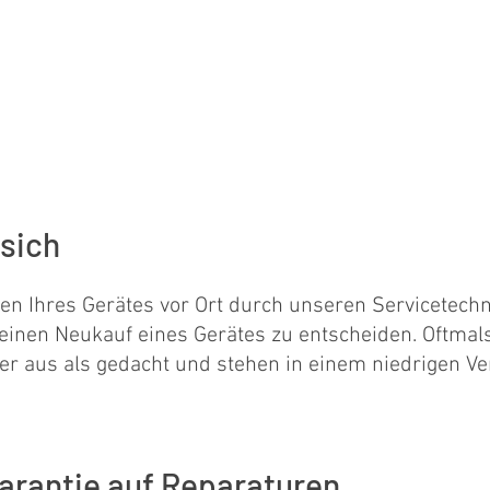
vice-
Störungsmeldung an
chen
Swiss-Servicecenter
 einfach
direkt online
 sich
n Ihres Gerätes vor Ort durch unseren Servicetechn
r einen Neukauf eines Gerätes zu entscheiden. Oftmals
ner aus als gedacht und stehen in einem niedrigen Ve
arantie auf Reparaturen