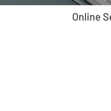
Online S