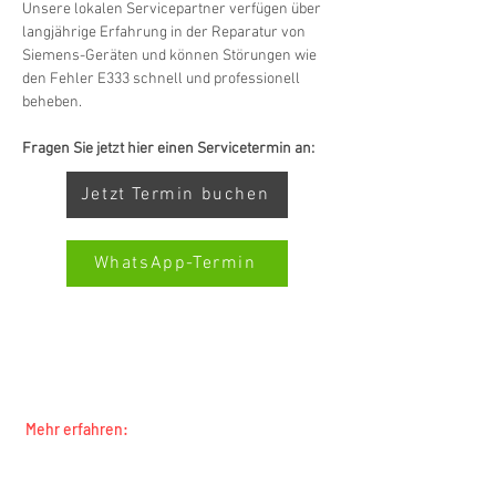
Unsere lokalen Servicepartner verfügen über 
langjährige Erfahrung in der Reparatur von 
Siemens-Geräten und können Störungen wie 
den Fehler E333 schnell und professionell 
beheben.
Fragen Sie jetzt hier einen Servicetermin an:
Jetzt Termin buchen
WhatsApp-Termin
SWISS-SERVICECENTER.CH ALL-MARKEN-
SERVICEHINWEIS: WIR ARBEITEN UNABHÄNGIG
UND VERTRETEN KEINE HERSTELLER
Kundenbewertungen und Erfahrungen zu
Swiss Service Center AG
Mehr erfahren:
GUT
%
91
Alle Marken
Empfehlungen auf