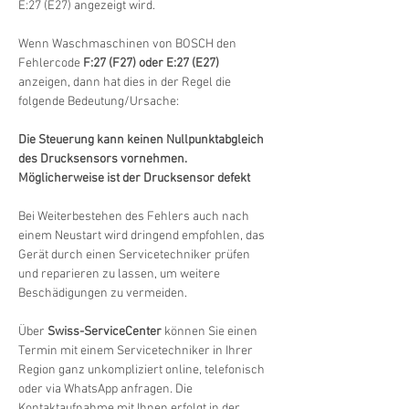
E:27 (E27) angezeigt wird.
Wenn Waschmaschinen von BOSCH den 
Fehlercode 
F:27 (F27) oder E:27 (E27)
anzeigen, dann hat dies in der Regel die 
folgende Bedeutung/Ursache:
Die Steuerung kann keinen Nullpunktabgleich 
des Drucksensors vornehmen. 
Möglicherweise ist der Drucksensor defekt
Bei Weiterbestehen des Fehlers auch nach 
einem Neustart wird dringend empfohlen, das 
Gerät durch einen Servicetechniker prüfen 
und reparieren zu lassen, um weitere 
Beschädigungen zu vermeiden.
Über 
Swiss-ServiceCenter
 können Sie einen 
Termin mit einem Servicetechniker in Ihrer 
Region ganz unkompliziert online, telefonisch 
oder via WhatsApp anfragen. Die 
Kontaktaufnahme mit Ihnen erfolgt in der 