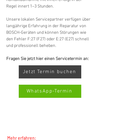
Regel innert 1–3 Stunden.
Unsere lokalen Servicepartner verfügen über 
langjährige Erfahrung in der Reparatur von 
BOSCH-Geräten und können Störungen wie 
den Fehler F:27 (F27) oder E:27 (E27) schnell 
und professionell beheben.
Fragen Sie jetzt hier einen Servicetermin an:
Jetzt Termin buchen
WhatsApp-Termin
SWISS-SERVICECENTER.CH ALL-MARKEN-
SERVICEHINWEIS: WIR ARBEITEN UNABHÄNGIG
Kundenbewertungen und Erfahrungen zu
UND VERTRETEN KEINE HERSTELLER
Swiss Service Center AG
Mehr erfahren: