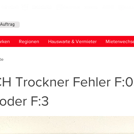
-Auftrag
Kontaktier
rken
Regionen
Hauswarte & Vermieter
Mieterwechse
te
 Trockner Fehler F:
 oder F:3