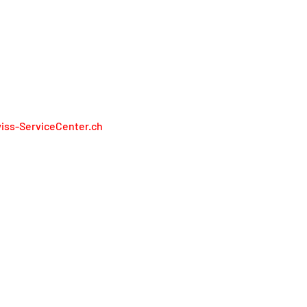
ERTRETEN KEINE HERSTELLER
iss-ServiceCenter.ch
iss Service Center AG
lienweg 13
13 Holderbank
0848 848 811
kontakt@service-group.swiss
pressum