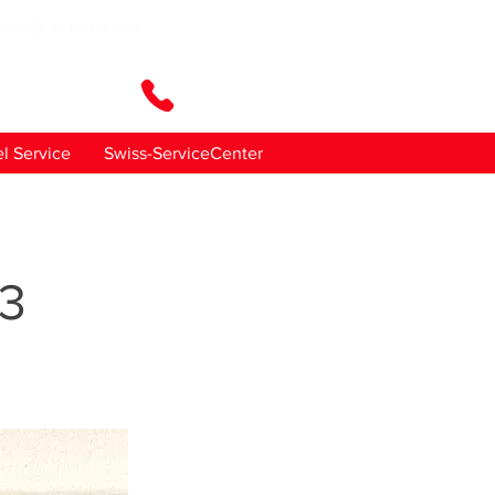
en Sie uns
l Service
Swiss-ServiceCenter
03