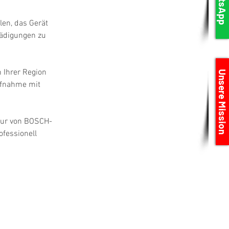
WhatsApp
en, das Gerät 
hädigungen zu 
 Ihrer Region 
Unsere Mission
ufnahme mit 
atur von BOSCH-
fessionell 