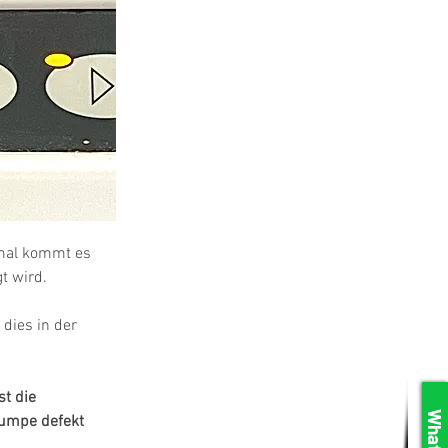
hmal kommt es 
t wird.
 dies in der 
t die 
pumpe defekt 