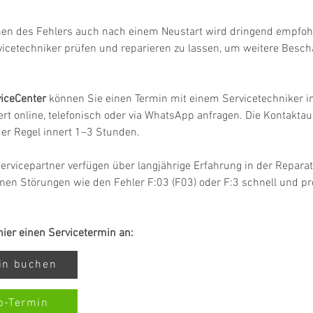
hen des Fehlers auch nach einem Neustart wird dringend empfohl
vicetechniker prüfen und reparieren zu lassen, um weitere Besc
iceCenter
 können Sie einen Termin mit einem Servicetechniker in
rt online, telefonisch oder via WhatsApp anfragen. Die Kontakta
 der Regel innert 1–3 Stunden.
ervicepartner verfügen über langjährige Erfahrung in der Repar
en Störungen wie den Fehler F:03 (F03) oder F:3 schnell und pro
 hier einen Servicetermin an:
min buchen
p-Termin