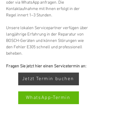
oder via WhatsApp anfragen. Die 
Kontaktaufnahme mit Ihnen erfolgt in der 
Regel innert 1–3 Stunden.
Unsere lokalen Servicepartner verfügen über 
langjährige Erfahrung in der Reparatur von 
BOSCH-Geräten und können Störungen wie 
den Fehler E305 schnell und professionell 
beheben.
Fragen Sie jetzt hier einen Servicetermin an:
Jetzt Termin buchen
WhatsApp-Termin
SWISS-SERVICECENTER.CH ALL-MARKEN-
Kundenbewertungen und Erfahrungen zu
SERVICEHINWEIS: WIR ARBEITEN UNABHÄNGIG
Swiss Service Center AG
UND VERTRETEN KEINE HERSTELLER